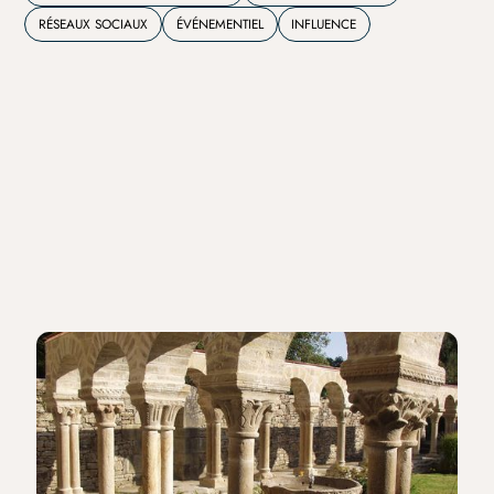
RÉSEAUX SOCIAUX
ÉVÉNEMENTIEL
INFLUENCE
RELATIONS DE PRESSE
INFLUENCE
6/6/25
-
30/11/25
Chemins du patrimoine en Finistère
"Îles"