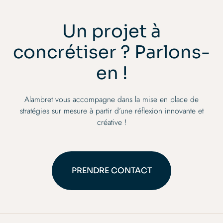
nature, de la violence, de la révolte et des liens
que so
familiaux.
collab
ouvert
Un projet à
concrétiser ? Parlons-
en !
Alambret vous accompagne dans la mise en place de
stratégies sur mesure à partir d’une réflexion innovante et
créative !
PRENDRE CONTACT
PRENDRE CONTACT