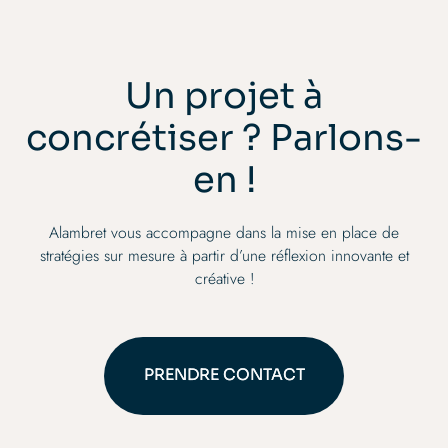
Présentant dessins, archives visuelles et œuvres
L’expo
récentes, l’exposition explore les thèmes de la
Totem 
nature, de la violence, de la révolte et des liens
que so
familiaux.
collab
ouvert
Un projet à
concrétiser ? Parlons-
en !
Alambret vous accompagne dans la mise en place de
stratégies sur mesure à partir d’une réflexion innovante et
créative !
PRENDRE CONTACT
PRENDRE CONTACT